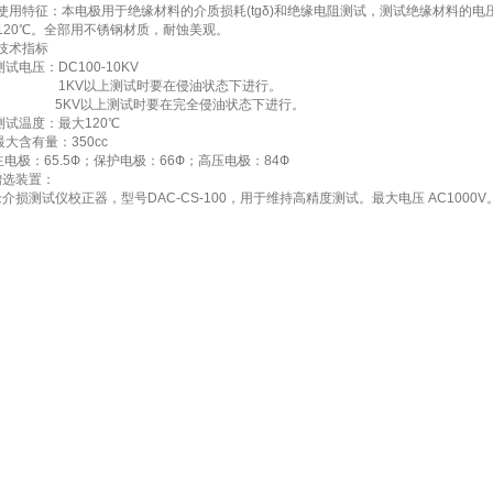
使用特征：本电极用于绝缘材料的介质损耗(tgδ)和绝缘电阻测试，测试绝缘材料的
0℃。全部用不锈钢材质，耐蚀美观。
 技术指标
试电压：DC100-10KV
1KV以上测试时要在侵油状态下进行。
5KV以上测试时要在完全侵油状态下进行。
试温度：最大120℃
大含有量：350cc
电极：65.5Ф；保护电极：66Ф；高压电极：84Ф
增选装置：
损测试仪校正器，型号DAC-CS-100，用于维持高精度测试。最大电压 AC1000V