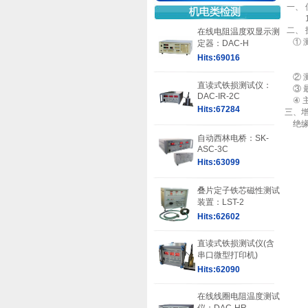
一、 
12
二
、
在线电阻温度双显示测
① 测
定器：DAC-H
Hits:69016
② 测
直读式铁损测试仪：
③ 最
DAC-IR-2C
④ 主
Hits:67284
三、
绝缘介
自动西林电桥：SK-
ASC-3C
Hits:63099
叠片定子铁芯磁性测试
装置：LST-2
Hits:62602
直读式铁损测试仪(含
串口微型打印机)
Hits:62090
在线线圈电阻温度测试