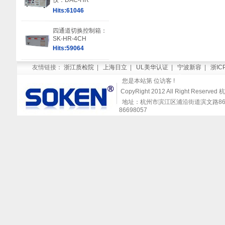
仪：DAC-HR
Hits:61046
四通道切换控制箱：
SK-HR-4CH
Hits:59064
友情链接：
浙江质检院
|
上海日立
|
UL美华认证
|
宁波新容
|
浙IC
您是本站第
位访客 !
CopyRight 2012 All Right Re
地址：杭州市滨江区浦沿街道滨文路868号闻涛
86698057