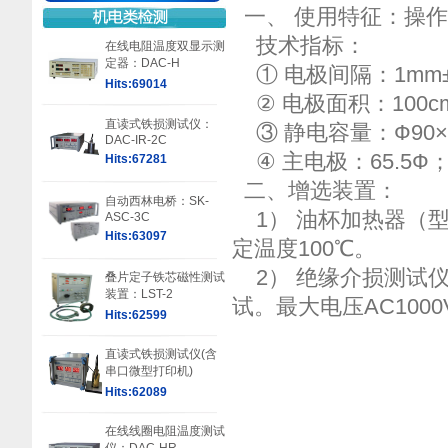
一
、 使用特征：操作
技术指标：
在线电阻温度双显示测
定器：DAC-H
① 电极间隔：1mm±0
Hits:69014
② 电极面积：100c
直读式铁损测试仪：
③ 静电容量：Ф90×10
DAC-IR-2C
④ 主电极：65.5Ф
Hits:67281
二
、增选装置：
自动西林电桥：SK-
1） 油杯加热器（型号
ASC-3C
Hits:63097
定温度100℃。
2） 绝缘介损测试仪校
叠片定子铁芯磁性测试
装置：LST-2
试。最大电压AC1000
Hits:62599
直读式铁损测试仪(含
串口微型打印机)
Hits:62089
在线线圈电阻温度测试