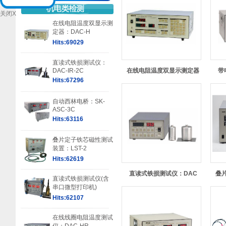
关闭X
在线电阻温度双显示测
定器：DAC-H
Hits:69029
直读式铁损测试仪：
DAC-IR-2C
在线电阻温度双显示测定器
带
Hits:67296
自动西林电桥：SK-
ASC-3C
Hits:63116
叠片定子铁芯磁性测试
装置：LST-2
Hits:62619
直读式铁损测试仪：DAC
叠
直读式铁损测试仪(含
串口微型打印机)
Hits:62107
在线线圈电阻温度测试