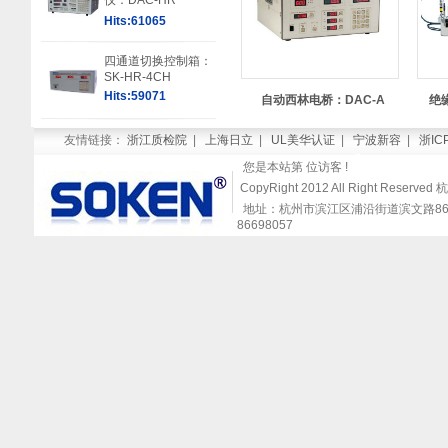
仪：DAC-HR
Hits:61065
四通道切换控制箱：
SK-HR-4CH
Hits:59071
自动西林电桥：DAC-A
绝
友情链接：
浙江质检院
|
上海日立
|
UL美华认证
|
宁波新容
|
浙IC
您是本站第
位访客 !
CopyRight 2012 All Right Re
地址：杭州市滨江区浦沿街道滨文路868号闻涛
86698057